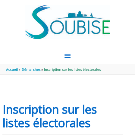
Aller au contenu
Aller au pied de page
MENU
PRINCIPAL
Accueil
Démarches
Inscription sur les listes électorales
Inscription sur les
listes électorales