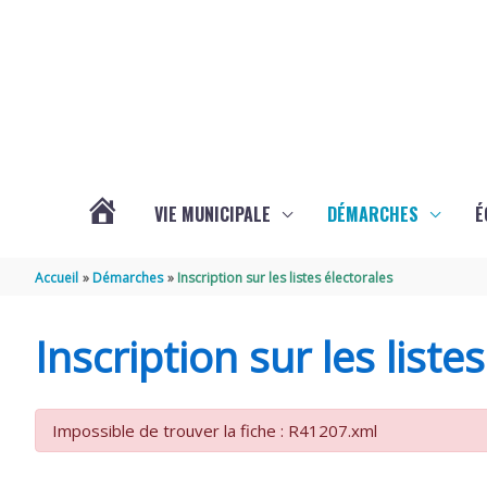
Aller au contenu
Aller au pied de page
VIE MUNICIPALE
DÉMARCHES
É
ACTUALITÉS
Accueil
Démarches
Inscription sur les listes électorales
DE
Inscription sur les liste
SOUBISE
Impossible de trouver la fiche : R41207.xml