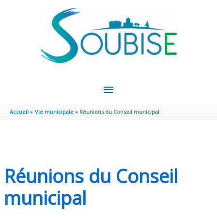
Aller au contenu
Aller au pied de page
MENU
PRINCIPAL
Accueil
Vie municipale
Réunions du Conseil municipal
Réunions du Conseil
municipal