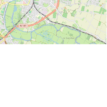
Leaflet
| ©
OpenStreetMap
s d’ouverture au