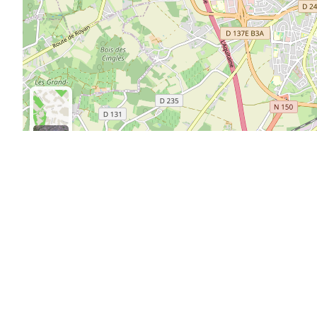
Mairie de Soubise
Horaire
public