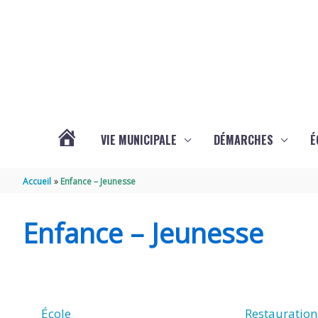
Aller au contenu
Aller au pied de page
VIE MUNICIPALE
DÉMARCHES
É
ACTUALITÉS
Accueil
Enfance – Jeunesse
DE
Enfance – Jeunesse
SOUBISE
École
Restauration