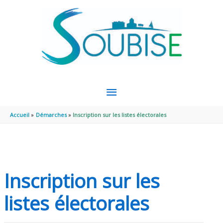
Aller au contenu
Aller au pied de page
MENU
PRINCIPAL
Accueil
Démarches
Inscription sur les listes électorales
Inscription sur les
listes électorales