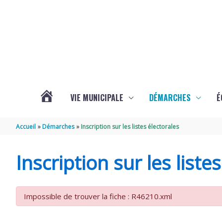
Aller au contenu
Aller au pied de page
VIE MUNICIPALE
DÉMARCHES
É
ACTUALITÉS
Accueil
Démarches
Inscription sur les listes électorales
DE
Inscription sur les liste
SOUBISE
Impossible de trouver la fiche : R46210.xml