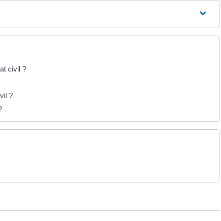
t civil ?
vil ?
?