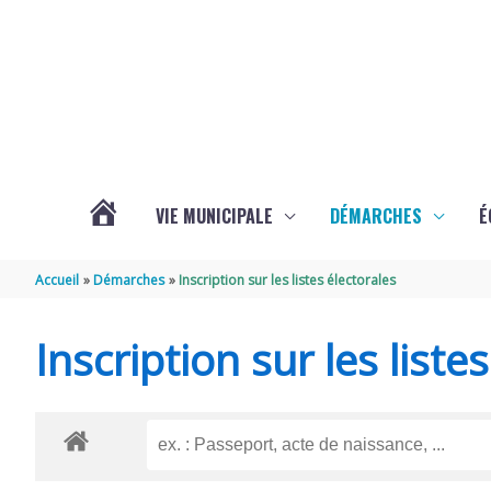
Aller au contenu
Aller au pied de page
VIE MUNICIPALE
DÉMARCHES
É
ACTUALITÉS
Accueil
Démarches
Inscription sur les listes électorales
DE
Inscription sur les liste
SOUBISE