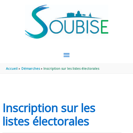
Aller au contenu
Aller au pied de page
MENU
PRINCIPAL
Accueil
Démarches
Inscription sur les listes électorales
Inscription sur les
listes électorales