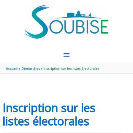
Aller au contenu
Aller au pied de page
MENU
PRINCIPAL
Accueil
Démarches
Inscription sur les listes électorales
Inscription sur les
listes électorales