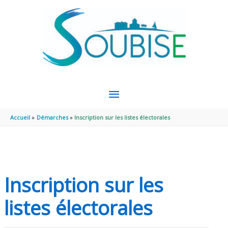
Aller au contenu
Aller au pied de page
MENU
PRINCIPAL
Accueil
Démarches
Inscription sur les listes électorales
Inscription sur les
listes électorales