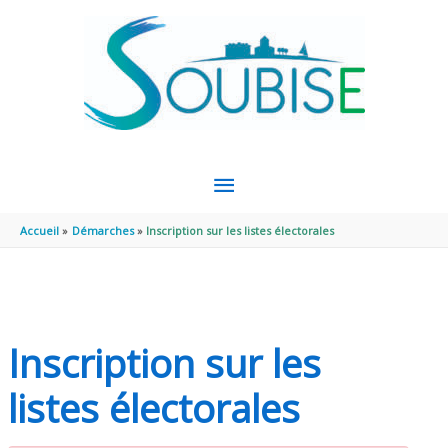
Aller au contenu
Aller au pied de page
MENU
PRINCIPAL
Accueil
Démarches
Inscription sur les listes électorales
Inscription sur les
listes électorales