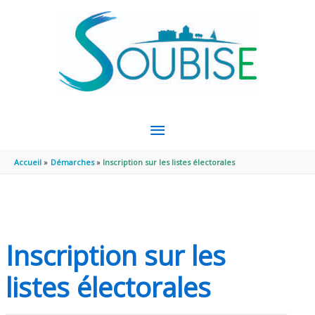
Aller au contenu
Aller au pied de page
MENU
PRINCIPAL
Accueil
Démarches
Inscription sur les listes électorales
Inscription sur les
listes électorales