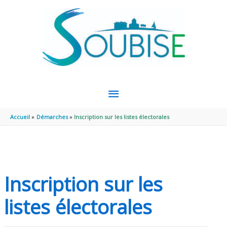
Aller au contenu
Aller au pied de page
MENU
PRINCIPAL
Accueil
Démarches
Inscription sur les listes électorales
Inscription sur les
listes électorales