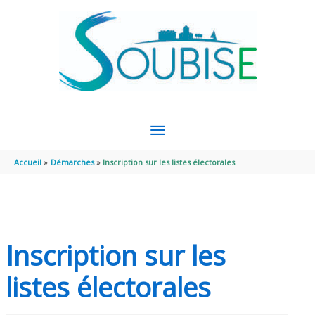
Aller au contenu
Aller au pied de page
MENU
PRINCIPAL
Accueil
Démarches
Inscription sur les listes électorales
Inscription sur les
listes électorales