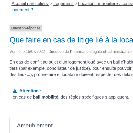
Accueil particuliers
>
Logement
>
Location immobilière : contra
logement ?
Question-réponse
Que faire en cas de litige lié à la lo
Vérifié le 15/07/2022 - Direction de l'information légale et administrative
En cas de conflit au sujet d'un logement loué avec un bail d'habit
tiers
(par exemple, conciliateur de justice), pour ensuite pouvoir ensu
des lieux...), propriétaire et locataire doivent respecter des délais
Attention :
en cas de
bail mobilité
, des
règles spécifiques s'appliquent
.
Ameublement