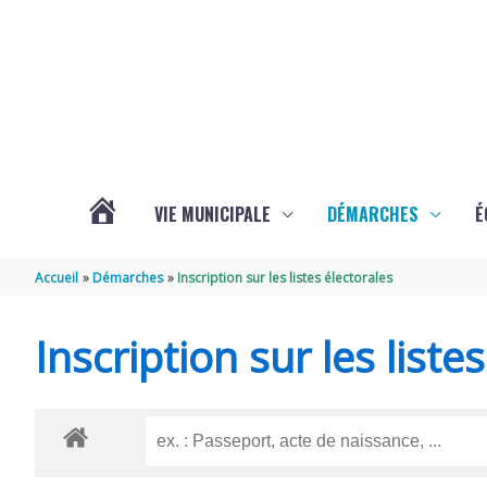
Aller au contenu
Aller au pied de page
VIE MUNICIPALE
DÉMARCHES
É
ACTUALITÉS
Accueil
Démarches
Inscription sur les listes électorales
DE
Inscription sur les liste
SOUBISE