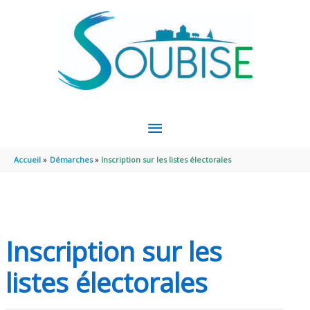
Aller au contenu
Aller au pied de page
MENU
PRINCIPAL
Accueil
Démarches
Inscription sur les listes électorales
Inscription sur les
listes électorales