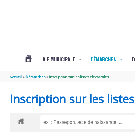
Aller au contenu
Aller au pied de page
VIE MUNICIPALE
DÉMARCHES
É
ACTUALITÉS
Accueil
Démarches
Inscription sur les listes électorales
DE
Inscription sur les liste
SOUBISE