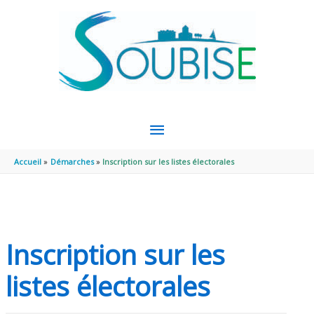
Aller au contenu
Aller au pied de page
MENU
PRINCIPAL
Accueil
Démarches
Inscription sur les listes électorales
Inscription sur les
listes électorales