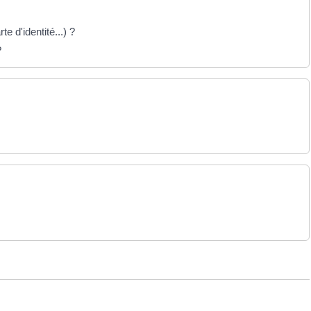
te d'identité...) ?
?