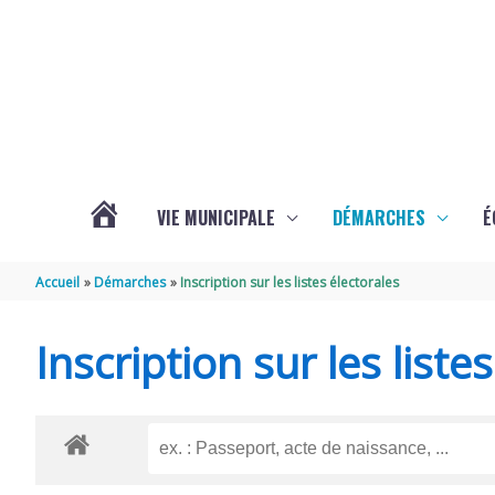
Aller au contenu
Aller au pied de page
VIE MUNICIPALE
DÉMARCHES
É
ACTUALITÉS
Accueil
Démarches
Inscription sur les listes électorales
DE
Inscription sur les liste
SOUBISE