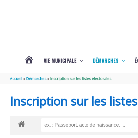
Aller au contenu
Aller au pied de page
VIE MUNICIPALE
DÉMARCHES
É
ACTUALITÉS
Accueil
Démarches
Inscription sur les listes électorales
DE
Inscription sur les liste
SOUBISE