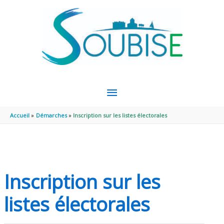
Aller au contenu
Aller au pied de page
MENU
PRINCIPAL
Accueil
Démarches
Inscription sur les listes électorales
Inscription sur les
listes électorales