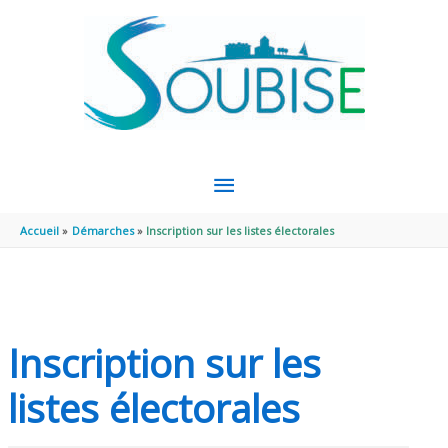
Aller au contenu
Aller au pied de page
MENU
PRINCIPAL
Accueil
Démarches
Inscription sur les listes électorales
Inscription sur les
listes électorales