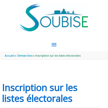
Aller au contenu
Aller au pied de page
MENU
PRINCIPAL
Accueil
Démarches
Inscription sur les listes électorales
Inscription sur les
listes électorales