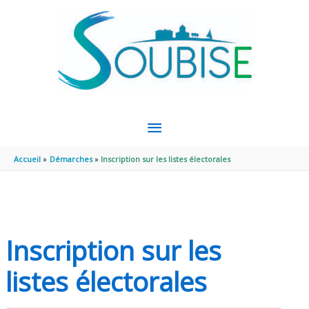
Aller au contenu
Aller au pied de page
MENU
PRINCIPAL
Accueil
Démarches
Inscription sur les listes électorales
Inscription sur les
listes électorales