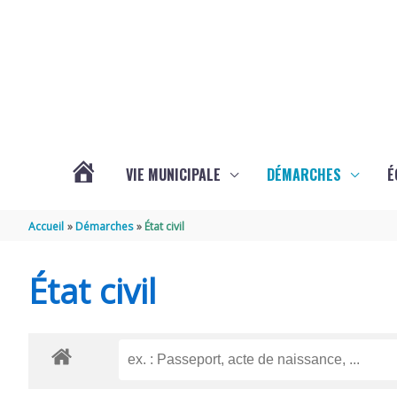
Aller au contenu
Aller au pied de page
VIE MUNICIPALE
DÉMARCHES
É
ACTUALITÉS
Accueil
Démarches
État civil
DE
État civil
SOUBISE