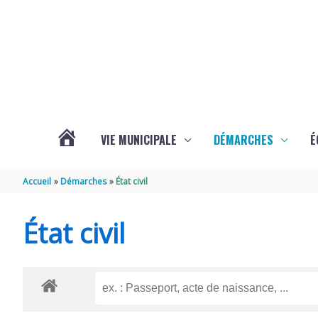
Aller au contenu
Aller au pied de page
VIE MUNICIPALE
DÉMARCHES
É
ACTUALITÉS
Accueil
Démarches
État civil
DE
État civil
SOUBISE