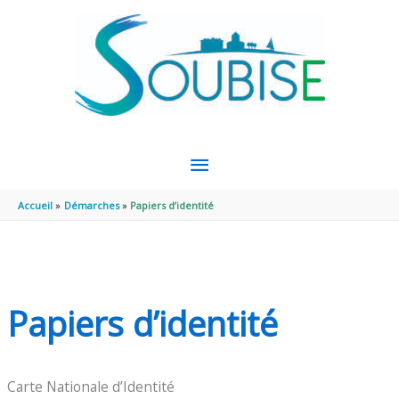
Aller au contenu
Aller au pied de page
MENU
PRINCIPAL
Accueil
Démarches
Papiers d’identité
Papiers d’identité
Carte Nationale d’Identité