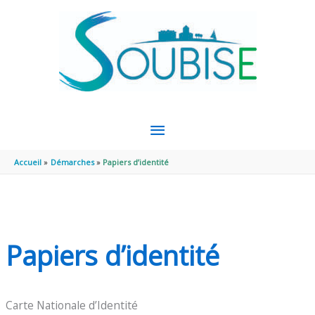
Aller au contenu
Aller au pied de page
MENU
PRINCIPAL
Accueil
Démarches
Papiers d’identité
Papiers d’identité
Carte Nationale d’Identité