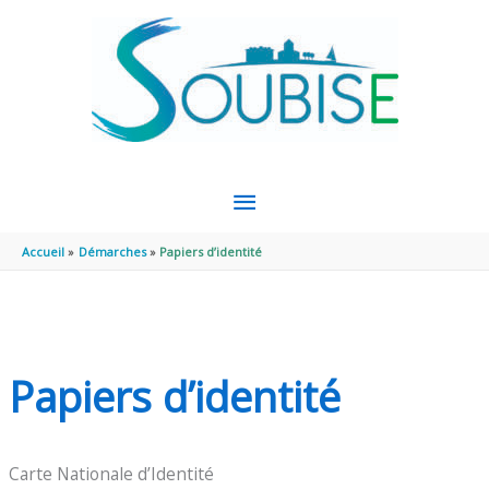
Aller au contenu
Aller au pied de page
MENU
PRINCIPAL
Accueil
Démarches
Papiers d’identité
Papiers d’identité
Carte Nationale d’Identité