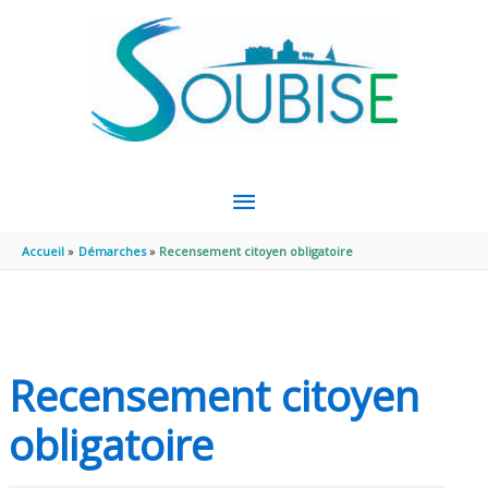
Aller au contenu
Aller au pied de page
MENU
PRINCIPAL
Accueil
Démarches
Recensement citoyen obligatoire
Recensement citoyen
obligatoire