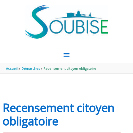
Aller au contenu
Aller au pied de page
MENU
PRINCIPAL
Accueil
Démarches
Recensement citoyen obligatoire
Recensement citoyen
obligatoire