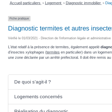
Accueil particuliers
>
Logement
>
Diagnostic immobilier
>
Diag
Fiche pratique
Diagnostic termites et autres insect
Vérifié le 01/03/2021 - Direction de l'information légale et administrative
L'état relatif à la présence de termites, également appelé
diagno
d'insectes xylophages (
termites
en particulier) dans un logement
une zone déclarée par un arrêté préfectoral. Il doit être remis a
De quoi s'agit-il ?
Logements concernés
Réalisation du diagnostic