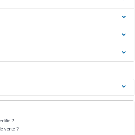
rtifié ?
de vente ?