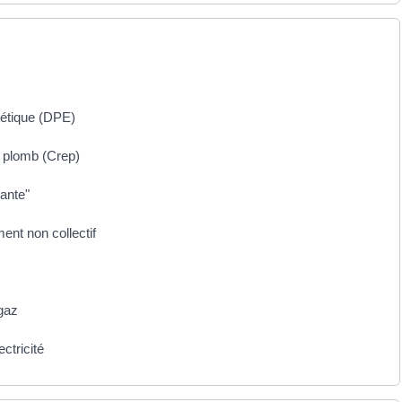
gétique (DPE)
u plomb (Crep)
iante"
ment non collectif
 gaz
ectricité