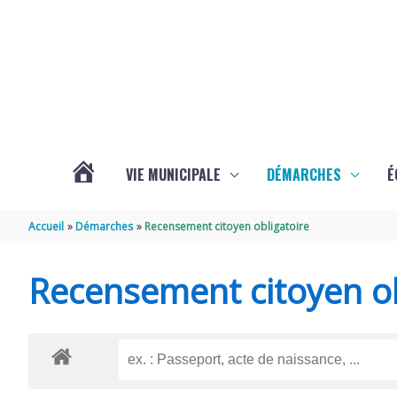
Aller au contenu
Aller au pied de page
VIE MUNICIPALE
DÉMARCHES
É
ACTUALITÉS
Accueil
Démarches
Recensement citoyen obligatoire
DE
Recensement citoyen ob
SOUBISE