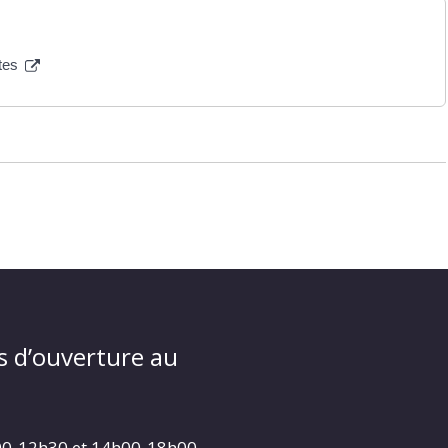
ites
s d’ouverture au
00-12h30 et 14h00-18h00