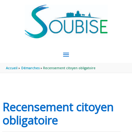
Aller au contenu
Aller au pied de page
MENU
PRINCIPAL
Accueil
Démarches
Recensement citoyen obligatoire
Recensement citoyen
obligatoire