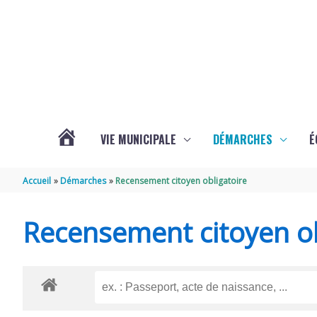
Aller au contenu
Aller au pied de page
VIE MUNICIPALE
DÉMARCHES
É
ACTUALITÉS
Accueil
Démarches
Recensement citoyen obligatoire
DE
Recensement citoyen ob
SOUBISE