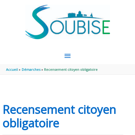
Aller au contenu
Aller au pied de page
MENU
PRINCIPAL
Accueil
Démarches
Recensement citoyen obligatoire
Recensement citoyen
obligatoire