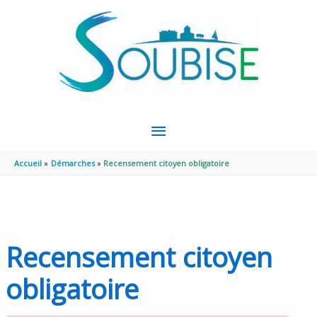
Aller au contenu
Aller au pied de page
MENU
PRINCIPAL
Accueil
Démarches
Recensement citoyen obligatoire
Recensement citoyen
obligatoire