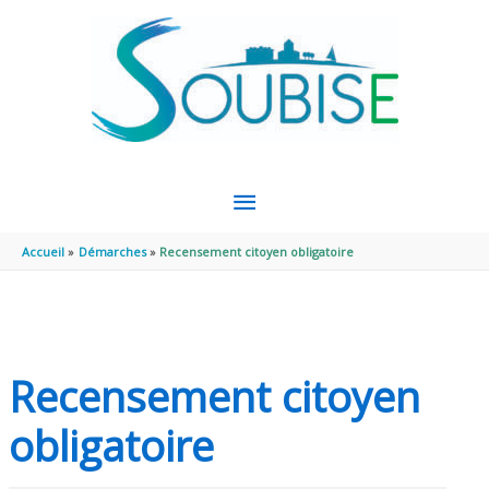
Aller au contenu
Aller au pied de page
MENU
PRINCIPAL
Accueil
Démarches
Recensement citoyen obligatoire
Recensement citoyen
obligatoire