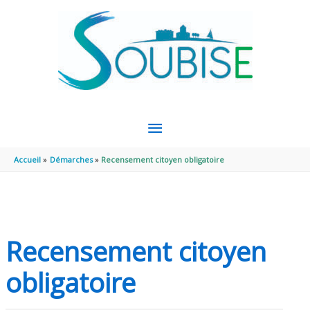
Aller au contenu
Aller au pied de page
MENU
PRINCIPAL
Accueil
Démarches
Recensement citoyen obligatoire
Recensement citoyen
obligatoire