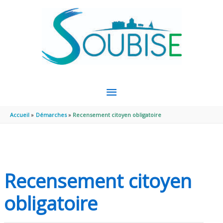
Aller au contenu
Aller au pied de page
MENU
PRINCIPAL
Accueil
Démarches
Recensement citoyen obligatoire
Recensement citoyen
obligatoire