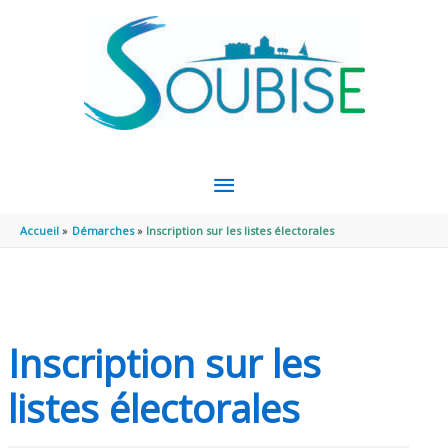
Aller au contenu
Aller au pied de page
MENU
PRINCIPAL
Accueil
Démarches
Inscription sur les listes électorales
Inscription sur les
listes électorales