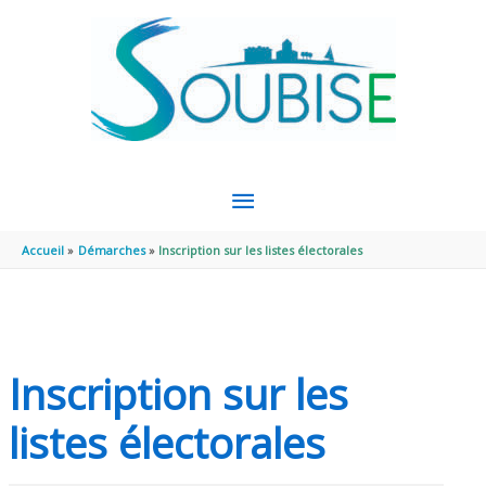
Aller au contenu
Aller au pied de page
MENU
PRINCIPAL
Accueil
Démarches
Inscription sur les listes électorales
Inscription sur les
listes électorales