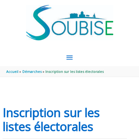
Aller au contenu
Aller au pied de page
MENU
PRINCIPAL
Accueil
Démarches
Inscription sur les listes électorales
Inscription sur les
listes électorales