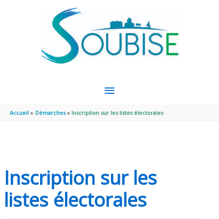
Aller au contenu
Aller au pied de page
MENU
PRINCIPAL
Accueil
Démarches
Inscription sur les listes électorales
Inscription sur les
listes électorales