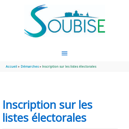
Aller au contenu
Aller au pied de page
MENU
PRINCIPAL
Accueil
Démarches
Inscription sur les listes électorales
Inscription sur les
listes électorales