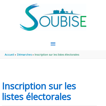
Aller au contenu
Aller au pied de page
MENU
PRINCIPAL
Accueil
Démarches
Inscription sur les listes électorales
Inscription sur les
listes électorales