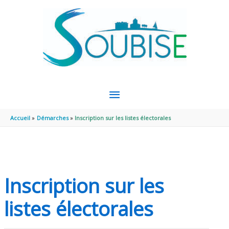
Aller au contenu
Aller au pied de page
MENU
PRINCIPAL
Accueil
Démarches
Inscription sur les listes électorales
Inscription sur les
listes électorales