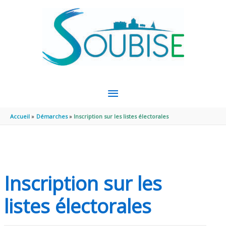
Aller au contenu
Aller au pied de page
MENU
PRINCIPAL
Accueil
Démarches
Inscription sur les listes électorales
Inscription sur les
listes électorales