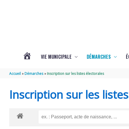
Aller au contenu
Aller au pied de page
VIE MUNICIPALE
DÉMARCHES
É
ACTUALITÉS
Accueil
Démarches
Inscription sur les listes électorales
DE
Inscription sur les liste
SOUBISE