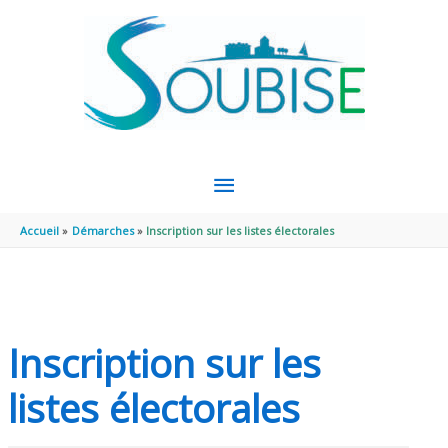
Aller au contenu
Aller au pied de page
MENU
PRINCIPAL
Accueil
Démarches
Inscription sur les listes électorales
Inscription sur les
listes électorales