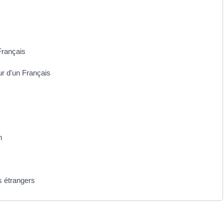
Français
ur d'un Français
n
s étrangers