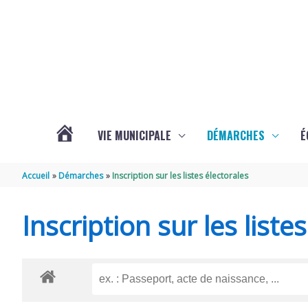
Aller au contenu
Aller au pied de page
VIE MUNICIPALE
DÉMARCHES
É
ACTUALITÉS
Accueil
Démarches
Inscription sur les listes électorales
DE
Inscription sur les liste
SOUBISE